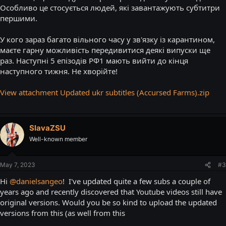
Особливо це стосується людей, які завантажують субтитри
першими.
У кого зараз багато вільного часу у зв'язку із карантином,
маєте гарну можливість передивитися деякі випуски ще
раз. Наступні 5 епізодів РФ1 мають вийти до кінця
наступного тижня. Не хворійте!
View attachment Updated ukr subtitles (Accursed Farms).zip
SlavaZSU
Well-known member
May 7, 2023
#3
Hi
@danielsangeo
! I've updated quite a few subs a couple of
years ago and recently discovered that Youtube videos still have
original versions. Would you be so kind to upload the updated
versions from this (as well from this