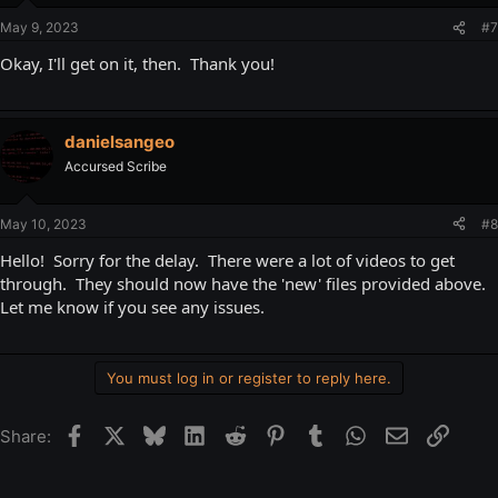
May 9, 2023
#7
Okay, I'll get on it, then. Thank you!
danielsangeo
Accursed Scribe
May 10, 2023
#8
Hello! Sorry for the delay. There were a lot of videos to get
through. They should now have the 'new' files provided above.
Let me know if you see any issues.
You must log in or register to reply here.
Facebook
X
Bluesky
LinkedIn
Reddit
Pinterest
Tumblr
WhatsApp
Email
Link
Share: