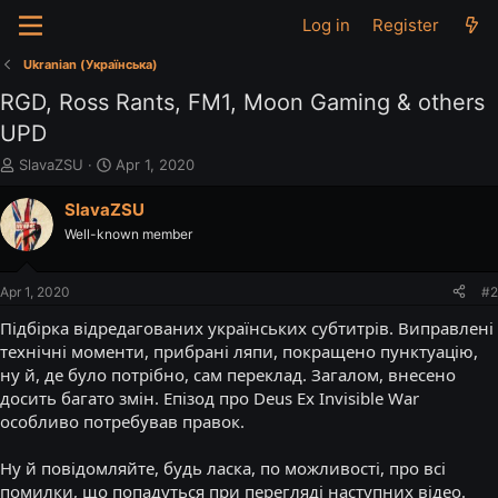
Log in
Register
Ukranian (Українська)
RGD, Ross Rants, FM1, Moon Gaming & others
UPD
T
S
SlavaZSU
Apr 1, 2020
h
t
r
a
SlavaZSU
e
r
Well-known member
a
t
d
d
s
a
Apr 1, 2020
#2
t
t
a
e
Підбірка відредагованих українських субтитрів. Виправлені
r
технічні моменти, прибрані ляпи, покращено пунктуацію,
t
ну й, де було потрібно, сам переклад. Загалом, внесено
e
досить багато змін. Епізод про Deus Ex Invisible War
r
особливо потребував правок.
Ну й повідомляйте, будь ласка, по можливості, про всі
помилки, що попадуться при перегляді наступних відео.