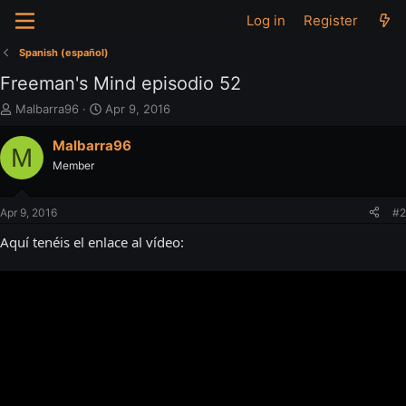
Log in
Register
Spanish (español)
Freeman's Mind episodio 52
T
S
Malbarra96
Apr 9, 2016
h
t
r
a
Malbarra96
M
e
r
Member
a
t
d
d
s
a
Apr 9, 2016
#2
t
t
a
e
Aquí tenéis el enlace al vídeo:
r
t
e
r