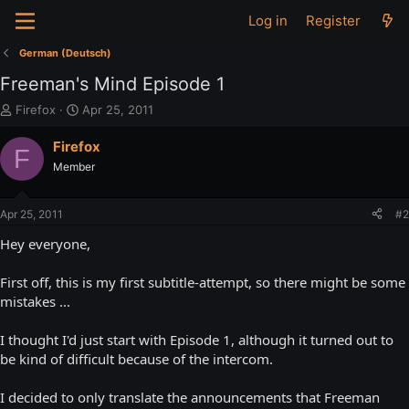
Log in
Register
German (Deutsch)
Freeman's Mind Episode 1
T
S
Firefox
Apr 25, 2011
h
t
r
a
Firefox
F
e
r
Member
a
t
d
d
s
a
Apr 25, 2011
#2
t
t
a
e
Hey everyone,
r
t
First off, this is my first subtitle-attempt, so there might be some
e
mistakes ...
r
I thought I'd just start with Episode 1, although it turned out to
be kind of difficult because of the intercom.
I decided to only translate the announcements that Freeman