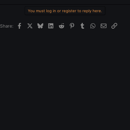
You must log in or register to reply here.
Facebook
X
Bluesky
LinkedIn
Reddit
Pinterest
Tumblr
WhatsApp
Email
Link
Share: