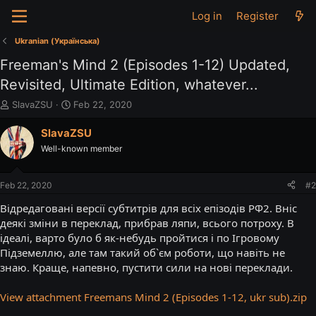
Log in
Register
Ukranian (Українська)
Freeman's Mind 2 (Episodes 1-12) Updated,
Revisited, Ultimate Edition, whatever...
T
S
SlavaZSU
Feb 22, 2020
h
t
r
a
SlavaZSU
e
r
Well-known member
a
t
d
d
s
a
Feb 22, 2020
#2
t
t
a
e
Відредаговані версії субтитрів для всіх епізодів РФ2. Вніс
r
деякі зміни в переклад, прибрав ляпи, всього потроху. В
t
ідеалі, варто було б як-небудь пройтися і по Ігровому
e
Підземеллю, але там такий об`єм роботи, що навіть не
r
знаю. Краще, напевно, пустити сили на нові переклади.
View attachment Freemans Mind 2 (Episodes 1-12, ukr sub).zip